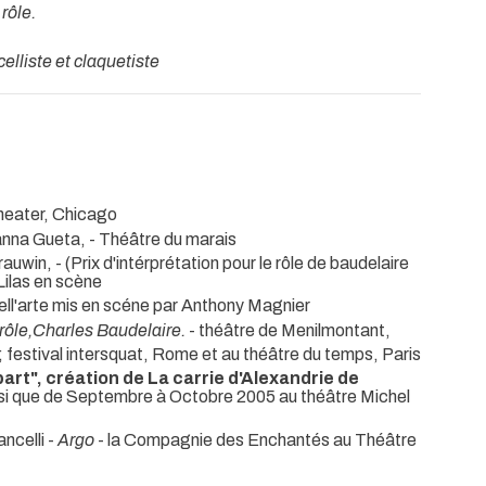
rôle.
celliste et claquetiste
theater, Chicago
anna Gueta,
- Théâtre du marais
rauwin, -
(Prix d'intérprétation pour le rôle de baudelaire
Lilas en scène
ll'arte mis en scéne par Anthony Magnier
rôle,Charles Baudelaire.
- théâtre de Menilmontant,
s; festival intersquat, Rome et au théâtre du temps, Paris
rt", création de La carrie d'Alexandrie de
nsi que de Septembre à Octobre 2005 au théâtre Michel
ncelli -
Argo
- la Compagnie des Enchantés au Théâtre