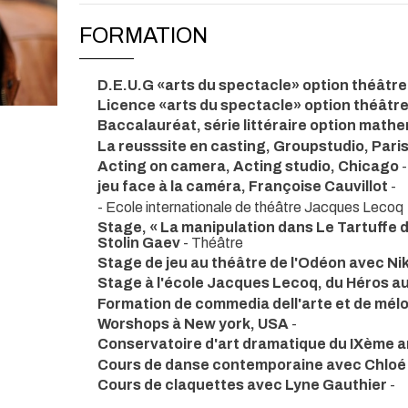
FORMATION
D.E.U.G «arts du spectacle» option théâtre, 
Licence «arts du spectacle» option théâtre, 
Baccalauréat, série littéraire option math
La reusssite en casting, Groupstudio, Pari
Acting on camera, Acting studio, Chicago
-
jeu face à la caméra, Françoise Cauvillot
-
- Ecole internationale de théâtre Jacques Lecoq
Stage, « La manipulation dans Le Tartuffe de
Stolin Gaev
- Théâtre
Stage de jeu au théâtre de l'Odéon avec Ni
Stage à l'école Jacques Lecoq, du Héros a
Formation de commedia dell'arte et de mél
Worshops à New york, USA
-
Conservatoire d'art dramatique du IXème 
Cours de danse contemporaine avec Chloé
Cours de claquettes avec Lyne Gauthier
-