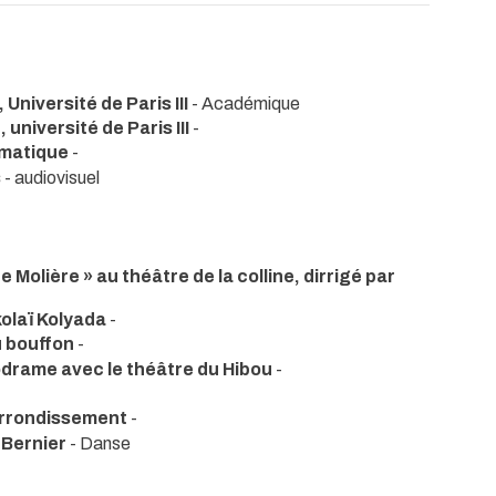
Université de Paris III
- Académique
université de Paris III
-
ematique
-
s
- audiovisuel
 Molière » au théâtre de la colline, dirrigé par
kolaï Kolyada
-
u bouffon
-
odrame avec le théâtre du Hibou
-
arrondissement
-
 Bernier
- Danse