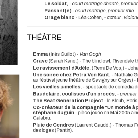
Le soldat,
-
court metrage chanté, premier 
Passant(e)
-
court metrage, premier rôle.
Orage blanc
- Léa Cohen, -
acteur , violon
THÉÂTRE
Emma
(Inès Guillot) -
Van Gogh
Crave
(Sarah Kane,)
- The blind owl, Rivendale 
Le ravissement d'Adèle,
(Remi De Vos,) - Joh
Une soirée chez Petra Von Kant,
- Nathalie G
au féstival jeune théâtre de Savigny sur Orges) - 
Les vieilles jumelles,
- spectacle de comedia de
Baudelaire, coulisses d'un procés,
-
premier 
The Beat Generation Project
- le Kleub, Pari
Co-créateur de la compagnie "Un monde à pa
stéphane duguin
- pièce jouée en Mai 2005 ai
Galabru.
Pluie de Cendres
(Laurent Gaudé,) - Thomas Fa
des loges (Pantin).