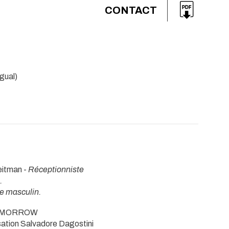
CONTACT
ngual)
eitman -
Réceptionniste
.
le masculin.
 TO MORROW
sation Salvadore Dagostini