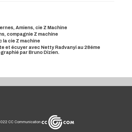
Vernes, Amiens, cie Z Machine
ens, compagnie Z machine
c la cie Z machine
iste et écuyer avec Netty Radvanyi au 28éme
égraphié par Bruno Dizien.
2022
CC Communication