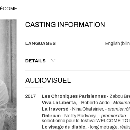
 PÉCOME
CASTING INFORMATION
LANGUAGES
English (bili
DETAILS
AUDIOVISUEL
2017
Les Chroniques Parisiennes
- Zabou Br
Viva La Libertà,
- Roberto Ando -
Maxime
La traversé
- Nina Chatainier, -
premier rô
Délirium
- Netty Radvanyi, -
premier rôle.
selectionné pour le festival WELCOME
Le visage du diable,
- long métrage, réali