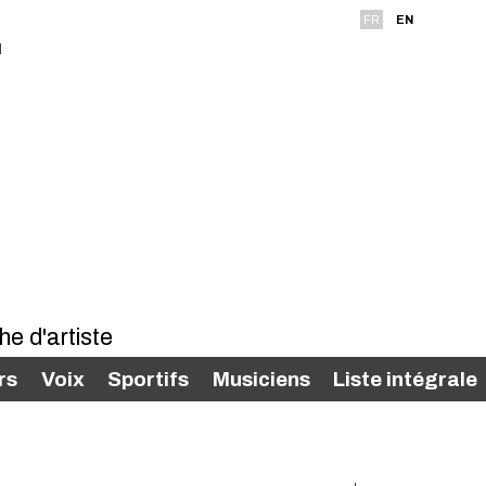
FR
EN
rs
Voix
Sportifs
Musiciens
Liste intégrale