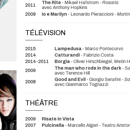
The Rite
- Mikael Hafstrom -
Rosaria
2011
avec Anthony Hopkins
2009
Io e Marilyn
- Leonardo Pieraccioni -
Marti
TÉLÉVISION
2015
Lampedusa
- Marco Pontecorvo
2014
Catturandi
- Fabrizio Costa
2014-2011
Borgia
- Oliver Hirschbiegel, Metin 
The man who rode in the dark
- Sa
2009
avec Terence Hill
Good and Evil
- Giorgio Serafini -
Sa
2008
avec Gianmarco Tognazzi
THÉÂTRE
2009
Risate in Vista
2007
Pulcinella
- Marcello Algeri
- Teatro Arist