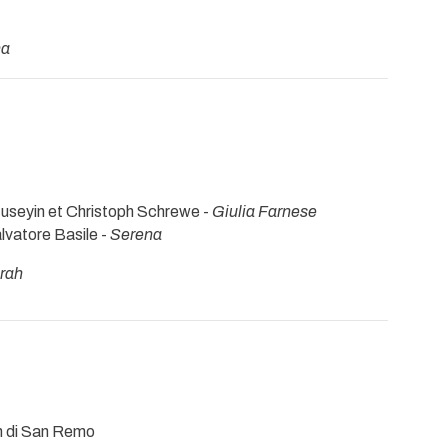
na
Huseyin et Christoph Schrewe -
Giulia Farnese
lvatore Basile -
Serena
rah
on di San Remo