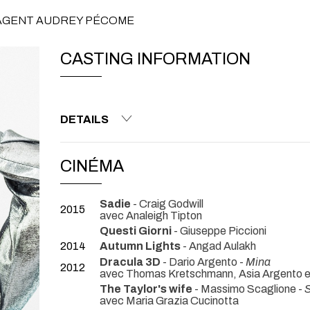
/AGENT AUDREY PÉCOME
CASTING INFORMATION
DETAILS
CINÉMA
Sadie
- Craig Godwill
2015
avec Analeigh Tipton
Questi Giorni
- Giuseppe Piccioni
2014
Autumn Lights
- Angad Aulakh
Dracula 3D
- Dario Argento -
Mina
2012
avec Thomas Kretschmann, Asia Argento e
The Taylor's wife
- Massimo Scaglione -
S
avec Maria Grazia Cucinotta