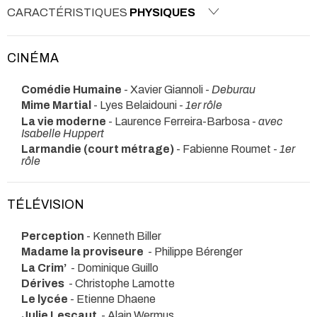
CARACTÉRISTIQUES
PHYSIQUES
CINÉMA
Comédie Humaine
- Xavier Giannoli -
Deburau
Mime Martial
- Lyes Belaidouni -
1er rôle
La vie moderne
- Laurence Ferreira-Barbosa -
avec
Isabelle Huppert
Larmandie (court métrage)
- Fabienne Roumet -
1er
rôle
TÉLÉVISION
Perception
- Kenneth Biller
Madame la proviseure
- Philippe Bérenger
La Crim’
- Dominique Guillo
Dérives
- Christophe Lamotte
Le lycée
- Etienne Dhaene
Julie Lescaut
- Alain Wermus