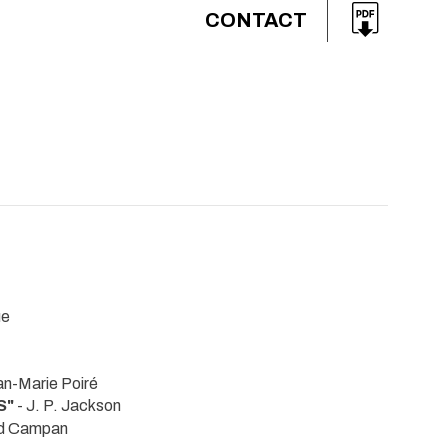
CONTACT
ue
an-Marie Poiré
S"
- J. P. Jackson
ard Campan