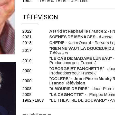
1992
"TETE A TETE"
- J.H. Lime
TÉLÉVISION
2022
Astrid et Raphaëlle France 2
- F
2021
SCENES DE MENAGES
-
Avocat
2018
CHERIF
- Karim Ouaret -
Bernard Le
"RIEN NE VAUT LA DOUCEUR DU
2017
Télévision
"LE CAS DE MADAME LUNEAU"
-
2010
Productions pour France 2
"GEORGE ET FANCHETTE"
- Jea
2009
Productions pour France 3
"COLERE" - Jean-Pierre Mocky Rô
2009
France Télévision
2008
"A MOURIR DE RIRE"
- Jean-Pierre
2008
"LA CAGNOTTE" -
- Philippe Monn
1982 - 1987
"LE THEATRE DE BOUVARD"
- A