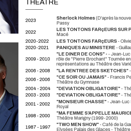
THÉÂTRE
Sherlock Holmes
(D'après la nouve
2023
Passy
LES TONTONS FARçEURS SUR PARI
2022
Macé
2020-2022
LES TONTONS FARçEURS
- Oliv
2020-2021
PANIQUES AU MINISTERE
- Guill
"LE DINER DE CONS" -
- Jean-Luc
2009 - 2010
rôle de "Pierre Brochant" Tournée e
représentations au Théâtre des Var
2006 - 2008
"LA RENTREE DES SKETCHES"
"CE SOIR OU JAMAIS"
- Francis P
2006 - 2006
Théâtre du Gymnase
2004 - 2004
"DEVIATION OBLIGATOIRE"
- Th
2003 - 2003
"DEVIATION OBLIGATOIRE"
- Th
"MONSIEUR CHASSE"
- Jean-Luc
2001 - 2002
Royal
"MA FEMME S'APPELLE MAURIC
1998 - 2000
Théâtre Marigny (1999-2000)
"TWO MEN SHOW"
- Café de la G
1987 - 1997
Elysées Palais des Glaces - Théâtr