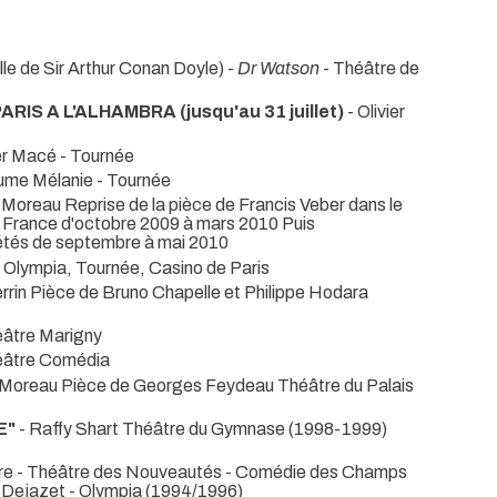
lle de Sir Arthur Conan Doyle) -
Dr Watson
- Théâtre de
S A L'ALHAMBRA (jusqu'au 31 juillet)
- Olivier
ier Macé
- Tournée
aume Mélanie
- Tournée
 Moreau Reprise de la pièce de Francis Veber dans le
n France d'octobre 2009 à mars 2010 Puis
iétés de septembre à mai 2010
- Olympia, Tournée, Casino de Paris
errin Pièce de Bruno Chapelle et Philippe Hodara
éâtre Marigny
éâtre Comédia
 Moreau Pièce de Georges Feydeau Théâtre du Palais
E"
- Raffy Shart Théâtre du Gymnase (1998-1999)
are - Théâtre des Nouveautés - Comédie des Champs
e Dejazet - Olympia (1994/1996)