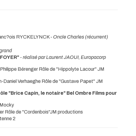
ranc?ois RYCKELYNCK -
Oncle Charles (récurrent)
grand
 FOYER"
-
réalisé par Laurent JAOUI, Europacorp
 Philippe Bérenger Rôle de "Hippolyte Lacour" JM
n-Daniel Verhaeghe Rôle de "Gustave Papet" JM
le "Brice Capin, le notaire" Bel Ombre Films pour
 Mocky
ier Rôle de "Cordenbois"JM productions
ntenne 2