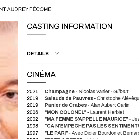
GENT AUDREY PÉCOME
CASTING INFORMATION
DETAILS
CINÉMA
2021
Champagne
- Nicolas Vanier -
Gilbert
2019
Salauds de Pauvres
- Christophe Alévêq
2019
Panier de Crabes
- Alan Aubert Carlin
2006
"MON COLONEL"
- Laurent Herbiet
2002
"MA FEMME S'APPELLE MAURICE"
- Je
1998
"CA N'EMPECHE PAS LES SENTIMENT
1997
"LE PARI"
- Avec Didier Bourdon et Bern