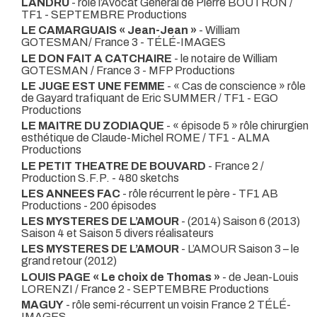
LANDRU
- rôle l’Avocat Général de Pierre BOUTRON /
TF1 - SEPTEMBRE Productions
LE CAMARGUAIS « Jean-Jean »
- William
GOTESMAN/ France 3 - TÉLÉ-IMAGES
LE DON FAIT A CATCHAIRE
- le notaire de William
GOTESMAN / France 3 - MFP Productions
LE JUGE EST UNE FEMME
- « Cas de conscience » rôle
de Gayard trafiquant de Eric SUMMER / TF1 - EGO
Productions
LE MAITRE DU ZODIAQUE
- « épisode 5 » rôle chirurgien
esthétique de Claude-Michel ROME / TF1 - ALMA
Productions
LE PETIT THEATRE DE BOUVARD
- France 2 /
Production S.F.P. - 480 sketchs
LES ANNEES FAC
- rôle récurrent le père - TF1 AB
Productions - 200 épisodes
LES MYSTERES DE L’AMOUR
- (2014) Saison 6 (2013)
Saison 4 et Saison 5 divers réalisateurs
LES MYSTERES DE L’AMOUR
- L’AMOUR Saison 3 – le
grand retour (2012)
LOUIS PAGE « Le choix de Thomas »
- de Jean-Louis
LORENZI / France 2 - SEPTEMBRE Productions
MAGUY
- rôle semi-récurrent un voisin France 2 TÉLÉ-
IMAGES