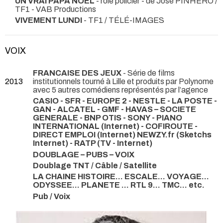
UN VRAI PAPA NOËL
- rôle policier - de José PINHERO /
TF1 - VAB Productions
VIVEMENT LUNDI
- TF1 / TÉLÉ-IMAGES
VOIX
FRANCAISE DES JEUX
- Série de films
2013
institutionnels tourné à Lille et produits par Polynome
avec 5 autres comédiens représentés par l’agence
CASIO - SFR - EUROPE 2 - NESTLE - LA POSTE -
GAN - ALCATEL - GMF - HAVAS – SOCIETE
GENERALE - BNP OTIS - SONY - PIANO
INTERNATIONAL (Internet) - COFIROUTE -
DIRECT EMPLOI (Internet) NEWZY.fr (Sketchs
Internet) - RATP (TV - Internet)
DOUBLAGE – PUBS – VOIX
Doublage TNT / Câble / Satellite
LA CHAINE HISTOIRE… ESCALE… VOYAGE…
ODYSSEE… PLANETE … RTL 9… TMC… etc.
Pub / Voix