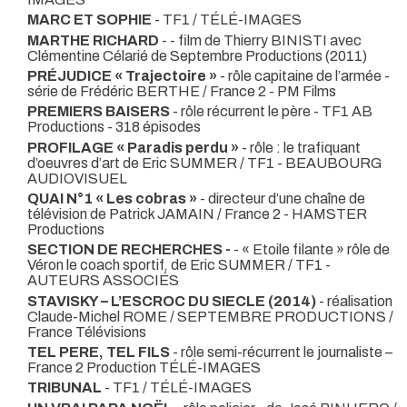
MARC ET SOPHIE
- TF1 / TÉLÉ-IMAGES
MARTHE RICHARD
- - film de Thierry BINISTI avec
Clémentine Célarié de Septembre Productions (2011)
PRÉJUDICE « Trajectoire »
- rôle capitaine de l’armée -
série de Frédéric BERTHE / France 2 - PM Films
PREMIERS BAISERS
- rôle récurrent le père - TF1 AB
Productions - 318 épisodes
PROFILAGE « Paradis perdu »
- rôle : le trafiquant
d’oeuvres d’art de Eric SUMMER / TF1 - BEAUBOURG
AUDIOVISUEL
QUAI N°1 « Les cobras »
- directeur d’une chaîne de
télévision de Patrick JAMAIN / France 2 - HAMSTER
Productions
SECTION DE RECHERCHES -
- « Etoile filante » rôle de
Véron le coach sportif, de Eric SUMMER / TF1 -
AUTEURS ASSOCIÉS
STAVISKY – L’ESCROC DU SIECLE (2014)
- réalisation
Claude-Michel ROME / SEPTEMBRE PRODUCTIONS /
France Télévisions
TEL PERE, TEL FILS
- rôle semi-récurrent le journaliste –
France 2 Production TÉLÉ-IMAGES
TRIBUNAL
- TF1 / TÉLÉ-IMAGES