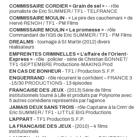
COMMISSAIRE CORDIER « Grain de sel » -
- rôle
journaliste de Eric SUMMER / TF1 - TELFRANCE
COMMISSAIRE MOULIN
- « Le pire des cauchemars » de
Hervé RENOH / TF1 - PM Films
COMMISSAIRE MOULIN « La promesse »
- rôle
Commandant de l’IGS de Eric SUMMER / TF1 - PM Films
DREALMS
- tournage à St Martin (2012) divers
réalisateurs
EMPREINTES CRIMINELLES « L’affaire de l’Orient-
Express »
- rôle : policier - série de Christian BONNET/
TF1-SEPTEMBRE Productions-MAKING Prod
EN CAS DE BONHEUR
- TF1 / Production S.F.P.
ENGUERRAND
- rôle récurrent le confident – FRANCE 3
-15/30 PRODUCTIONS - 13 épisodes
FRANCAISE DES JEUX
- (2013) Série de films
institutionnels tourné à Lille et produits par Polynome avec
5 autres comédiens représentés par l’agence
JAMAIS DEUX SANS TROIS
- rôle Capitaine à la Crim’ de
Eric SUMMER / TF1 - LITTLE BIG Productions
L’APPART
- TF1 Production S.F.P.
LA FRANCAISE DES JEUX
- (2010) – 4 films
institutionnels