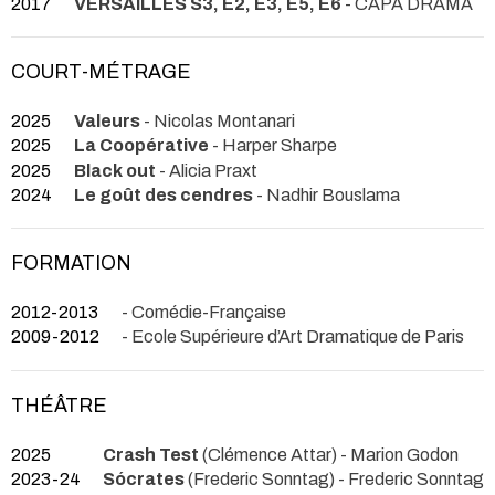
2017
VERSAILLES S3, E2, E3, E5, E6
- CAPA DRAMA
COURT-MÉTRAGE
2025
Valeurs
- Nicolas Montanari
2025
La Coopérative
- Harper Sharpe
2025
Black out
- Alicia Praxt
2024
Le goût des cendres
- Nadhir Bouslama
FORMATION
2012-2013
- Comédie-Française
2009-2012
- Ecole Supérieure d’Art Dramatique de Paris
THÉÂTRE
2025
Crash Test
(Clémence Attar) - Marion Godon
2023-24
Sócrates
(Frederic Sonntag) - Frederic Sonntag