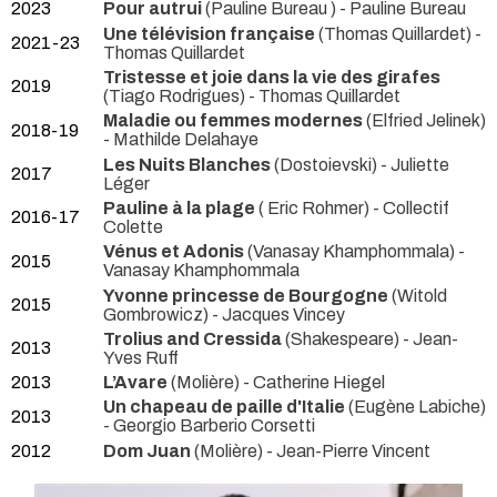
2023
Pour autrui
(Pauline Bureau ) - Pauline Bureau
Une télévision française
(Thomas Quillardet) -
2021-23
Thomas Quillardet
Tristesse et joie dans la vie des girafes
2019
(Tiago Rodrigues) - Thomas Quillardet
Maladie ou femmes modernes
(Elfried Jelinek)
2018-19
- Mathilde Delahaye
Les Nuits Blanches
(Dostoievski) - Juliette
2017
Léger
Pauline à la plage
( Eric Rohmer) - Collectif
2016-17
Colette
Vénus et Adonis
(Vanasay Khamphommala) -
2015
Vanasay Khamphommala
Yvonne princesse de Bourgogne
(Witold
2015
Gombrowicz) - Jacques Vincey
Trolius and Cressida
(Shakespeare) - Jean-
2013
Yves Ruff
2013
L’Avare
(Molière) - Catherine Hiegel
Un chapeau de paille d'Italie
(Eugène Labiche)
2013
- Georgio Barberio Corsetti
2012
Dom Juan
(Molière) - Jean-Pierre Vincent