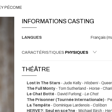
REY PÉCOME
INFORMATIONS CASTING
LANGUES
Français (mat
CARACTÉRISTIQUES
PHYSIQUES
THÉÂTRE
Lost In The Stars
- Jude Kelly -
Hlabeni
- Queen
The Full Monty
- Tom Sutherland -
Horse
- Char
Le Chat Botté
- David Furlong -
Le Chat
The Prisonner (Tournée Internationale)
- Pe
La Tempête
- Dominique Lardenois -
Caliban
HERVE?: Seul en sce?ne
- Michael Birch -
Her