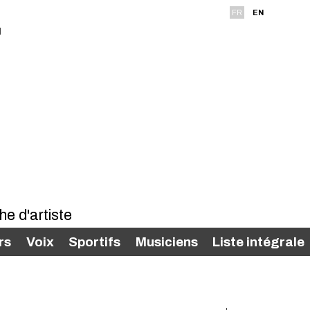
FR
EN
rs
Voix
Sportifs
Musiciens
Liste intégrale