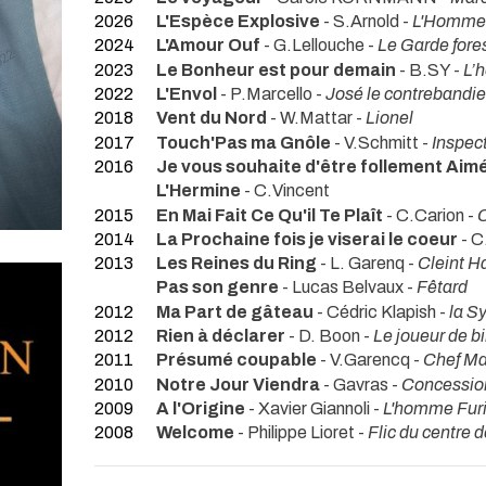
2026
L'Espèce Explosive
- S.Arnold -
L'Homme
2024
L'Amour Ouf
- G.Lellouche -
Le Garde fores
2023
Le Bonheur est pour demain
- B.SY -
L’
2022
L'Envol
- P.Marcello -
José le contrebandie
2018
Vent du Nord
- W.Mattar -
Lionel
2017
Touch'Pas ma Gnôle
- V.Schmitt -
Inspec
2016
Je vous souhaite d'être follement Aim
L'Hermine
- C.Vincent
2015
En Mai Fait Ce Qu'il Te Plaît
- C.Carion -
C
2014
La Prochaine fois je viserai le coeur
- C
2013
Les Reines du Ring
- L. Garenq -
Cleint H
Pas son genre
- Lucas Belvaux -
Fêtard
2012
Ma Part de gâteau
- Cédric Klapish -
la S
2012
Rien à déclarer
- D. Boon -
Le joueur de bi
2011
Présumé coupable
- V.Garencq -
Chef M
2010
Notre Jour Viendra
- Gavras -
Concessio
2009
A l'Origine
- Xavier Giannoli -
L'homme Fur
2008
Welcome
- Philippe Lioret -
Flic du centre d