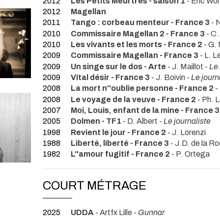
2012
Les Petits Meurtres - saison 1
- Eric Wor
2012
Magellan
2011
Tango : corbeau menteur - France 3
- 
2010
Commissaire Magellan 2 - France 3
- C.
2010
Les vivants et les morts - France 2
- G. 
2009
Commissaire Magellan - France 3
- L. L
2009
Un singe sur le dos - Arte
- J. Maillot -
Le
2009
Vital désir - France 3
- J. Boivin -
Le journ
2008
La mort n''oublie personne - France 2
-
2008
Le voyage de la veuve - France 2
- Ph. L
2007
Moi, Louis, enfant de la mine - France 3
2005
Dolmen - TF1
- D. Albert -
Le journaliste
1998
Revient le jour - France 2
- J. Lorenzi
1988
Liberté, liberté - France 3
- J.D. de la R
1982
L''amour fugitif - France 2
- P. Ortega
COURT MÉTRAGE
2025
UDDA
- Artfx Lille -
Gunnar