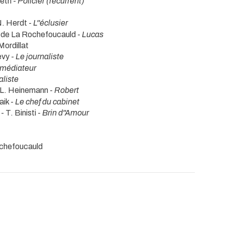
eth -
Policier (récurrent)
N. Herdt -
L''éclusier
 de La Rochefoucauld -
Lucas
Mordillat
evy -
Le journaliste
 médiateur
aliste
 L. Heinemann -
Robert
aik -
Le chef du cabinet
- T. Binisti -
Brin d''Amour
ochefoucauld