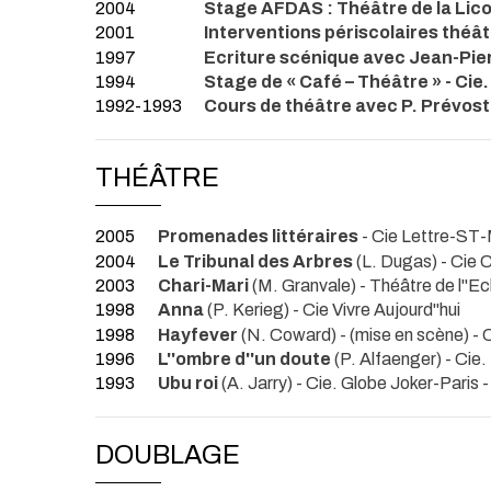
2004
Stage AFDAS : Théâtre de la Lico
2001
Interventions périscolaires théâ
1997
Ecriture scénique avec Jean-Pier
1994
Stage de « Café – Théâtre » - Cie.
1992-1993
Cours de théâtre avec P. Prévost 
THÉÂTRE
2005
Promenades littéraires
- Cie Lettre-ST
2004
Le Tribunal des Arbres
(L. Dugas) - Cie
2003
Chari-Mari
(M. Granvale)
- Théâtre de l''E
1998
Anna
(P. Kerieg) - Cie Vivre Aujourd''hui
1998
Hayfever
(N. Coward) - (mise en scène)
- 
1996
L''ombre d''un doute
(P. Alfaenger) - Cie
1993
Ubu roi
(A. Jarry) - Cie. Globe Joker-Paris
-
DOUBLAGE