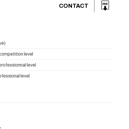
CONTACT
ve)
competition level
professionnal level
ofessional level
c