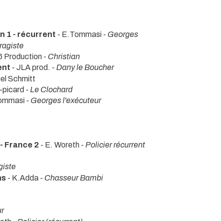
 1 - récurrent
- E.Tommasi -
Georges
ragiste
 Production -
Christian
ent
- JLA prod. -
Dany le Boucher
el Schmitt
-picard -
Le Clochard
ommasi -
Georges l'exécuteur
 - France 2
- E. Woreth -
Policier récurrent
giste
ns
- K.Adda -
Chasseur Bambi
r