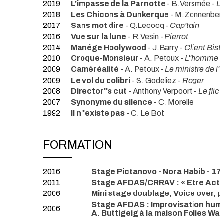
2019
L'impasse de la Parnotte
- B.Versmée -
L
2018
Les Chicons à Dunkerque
- M.Zonnenbe
2017
Sans mot dire
- Q.Lecocq -
Cap'tain
2016
Vue sur la lune
- R.Vesin -
Pierrot
2014
Manége Hoolywood
- J.Barry -
Client Bis
2010
Croque-Monsieur
- A. Petoux -
L''homme e
2009
Caméréalité
- A. Petoux -
Le ministre de l'
2009
Le vol du colibri
- S. Godeliez -
Roger
2008
Director''s cut
- Anthony Verpoort -
Le flic
2007
Synonyme du silence
- C. Morelle
1992
Il n''existe pas
- C. Le Bot
FORMATION
2016
Stage Pictanovo - Nora Habib - 1
2011
Stage AFDAS/CRRAV : « Etre Act
2006
Mini stage doublage, Voice over, 
Stage AFDAS : Improvisation humo
2006
A. Buttigeig à la maison Folies 