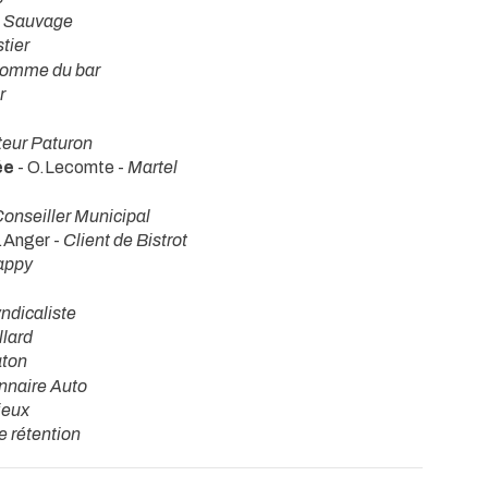
 Sauvage
tier
homme du bar
r
teur Paturon
ée
- O.Lecomte -
Martel
onseiller Municipal
.Anger -
Client de Bistrot
appy
yndicaliste
llard
aton
nnaire Auto
ieux
e rétention