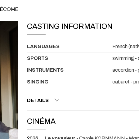
 PÉCOME
CASTING INFORMATION
LANGUAGES
French (nati
SPORTS
swimming - 
INSTRUMENTS
accordion - 
SINGING
cabaret - pr
DETAILS
CINÉMA
2026
Le voyageur
- Carole KORNMANN -
Mar