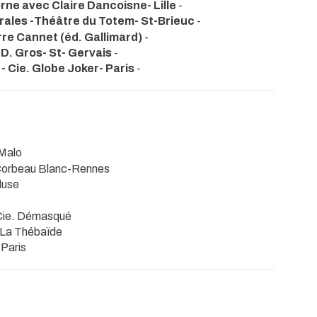
rne avec Claire Dancoisne- Lille
-
trales -Théâtre du Totem- St-Brieuc
-
re Cannet (éd. Gallimard)
-
 D. Gros- St- Gervais
-
- Cie. Globe Joker- Paris
-
-Malo
 Corbeau Blanc-Rennes
cluse
Cie. Démasqué
. La Thébaïde
 Paris