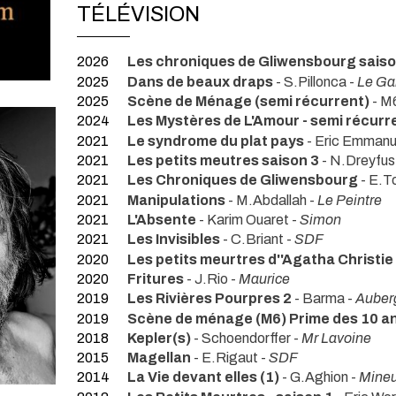
TÉLÉVISION
2026
Les chroniques de Gliwensbourg saison
2025
Dans de beaux draps
- S.Pillonca -
Le Ga
2025
Scène de Ménage (semi récurrent)
- M6
2024
Les Mystères de L'Amour - semi récurr
2021
Le syndrome du plat pays
- Eric Emmanu
2021
Les petits meutres saison 3
- N.Dreyfus
2021
Les Chroniques de Gliwensbourg
- E.T
2021
Manipulations
- M.Abdallah -
Le Peintre
2021
L'Absente
- Karim Ouaret -
Simon
2021
Les Invisibles
- C.Briant -
SDF
2020
Les petits meurtres d''Agatha Christie
2020
Fritures
- J.Rio -
Maurice
2019
Les Rivières Pourpres 2
- Barma -
Auber
2019
Scène de ménage (M6) Prime des 10 a
2018
Kepler(s)
- Schoendorffer -
Mr Lavoine
2015
Magellan
- E.Rigaut -
SDF
2014
La Vie devant elles (1)
- G.Aghion -
Mineu