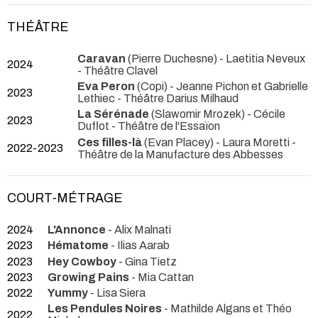
THÉÂTRE
Caravan
(Pierre Duchesne) - Laetitia Neveux
2024
- Théâtre Clavel
Eva Peron
(Copi) - Jeanne Pichon et Gabrielle
2023
Lethiec
- Théâtre Darius Milhaud
La Sérénade
(Slawomir Mrozek) - Cécile
2023
Duflot
- Théâtre de l'Essaïon
Ces filles-là
(Evan Placey) - Laura Moretti
-
2022-2023
Théâtre de la Manufacture des Abbesses
COURT-MÉTRAGE
2024
L'Annonce
- Alix Malnati
2023
Hématome
- Ilias Aarab
2023
Hey Cowboy
- Gina Tietz
2023
Growing Pains
- Mia Cattan
2022
Yummy
- Lisa Siera
Les Pendules Noires
- Mathilde Algans et Théo
2022