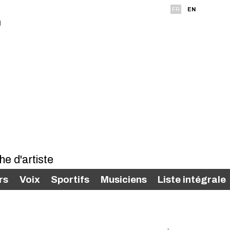
FR
EN
rs
Voix
Sportifs
Musiciens
Liste intégrale