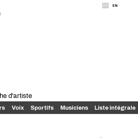
FR
EN
rs
Voix
Sportifs
Musiciens
Liste intégrale