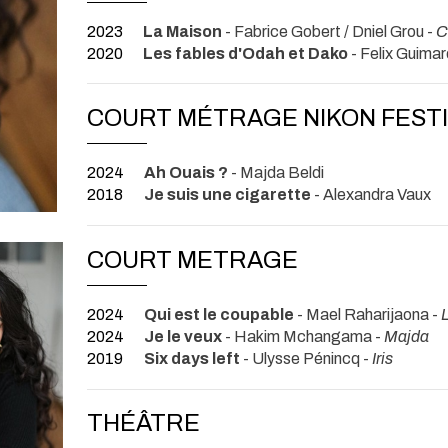
2023
La Maison
- Fabrice Gobert / Dniel Grou -
C
2020
Les fables d'Odah et Dako
- Felix Guimar
COURT MÉTRAGE NIKON FEST
2024
Ah Ouais ?
- Majda Beldi
2018
Je suis une cigarette
- Alexandra Vaux
COURT METRAGE
2024
Qui est le coupable
- Mael Raharijaona -
L
2024
Je le veux
- Hakim Mchangama -
Majda
2019
Six days left
- Ulysse Pénincq -
Iris
THÉÂTRE