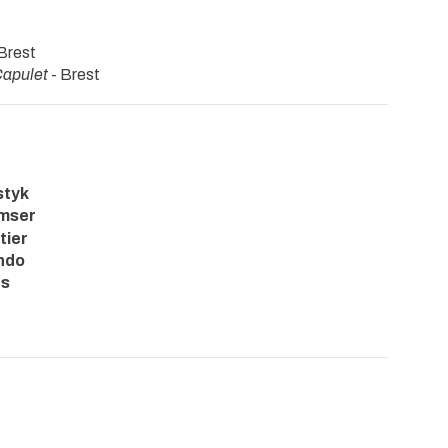
Brest
Capulet
- Brest
styk
rmser
tier
ando
es