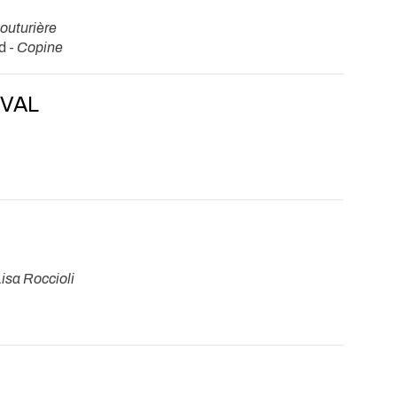
outurière
d -
Copine
IVAL
isa Roccioli