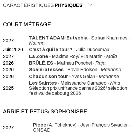
CARACTÉRISTIQUES
PHYSIQUES
COURT MÉTRAGE
TALENT ADAMI Eutychia
- Sofian Khammes -
2027
Naiïma
Juin 2026
C’est à qui le tour?
- Julia Ducournau
2027
La Zone
- Maxime Roy/ Ella Martin -
Maïa
2026
BRÛLÉ.ES
- Mathieu Ponchel -
Raja
2026
Scélératesses
- Pavel Edelson -
Marianne
2026
Chacun son tour
- Yves Gelan -
Marianne
Les Saintes
- Mélissandre Carrasco -
Nina
2025
Sélection prix unifrance cannes 2026/ sélection
festival de cabourg 2026
ARRIE ET PETUS/ SOPHONISBE
Pièce
(A. Tchekhov) - Jean François Sivadier
-
2027
CNSAD