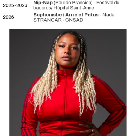
Nip-Nap
(Paul de Brancion)
- Festival du
2025-2023
baccros/ Hôpital Saint-Anne
Sophonisbe / Arrie et Pétus
- Nada
2026
STRANCAR
- CNSAD