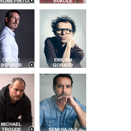
RÔME PINTO
BUKOLÉ
CÉDRIC
EMILIEN
BOUVIER
GOBARD
MICHAEL
TROUDE
SEMI HAJAJI