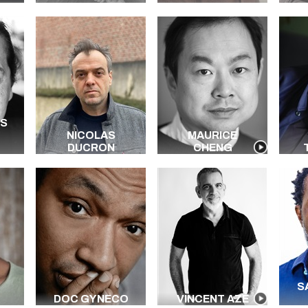
ES
NICOLAS
MAURICE
DUCRON
CHENG
S
DOC GYNECO
VINCENT AZÉ