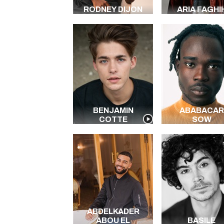
RODNEY DIJON
ARIA FAGHI
BENJAMIN
ABABACAR
COTTE
SOW
ABDELKADER
ABOU EL
BASILE