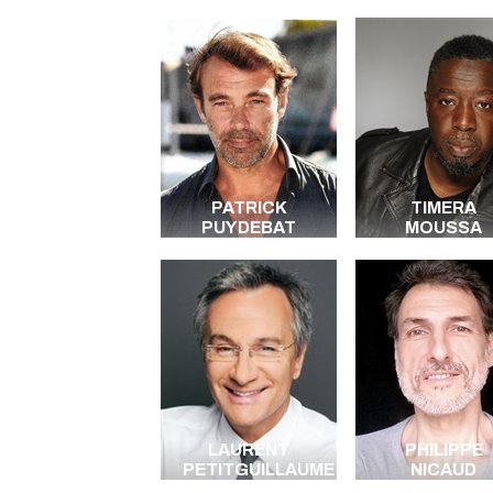
PATRICK
TIMERA
PUYDEBAT
MOUSSA
LAURENT
PHILIPPE
PETITGUILLAUME
NICAUD