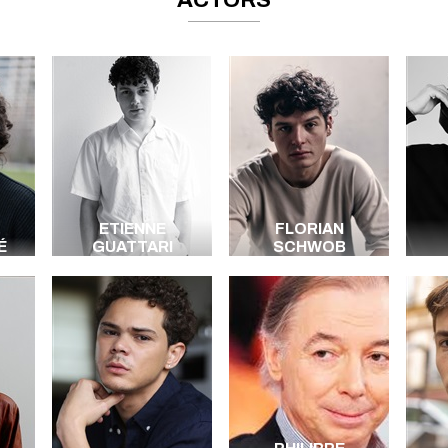
ACTORS
ETIENNE
FLORIAN
É
GUATTARI
SCHWOB