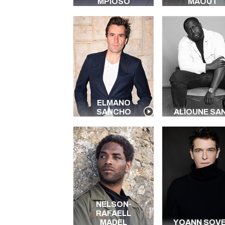
MPIOSO
MAOÛT
ELMANO
SANCHO
ALIOUNE SA
NELSON-
RAFAELL
MADEL
YOANN SOV