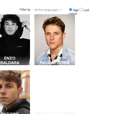
Filter by
All the languages
Age
Last
name
French
English
Spanish
Chinese
une langue
africaine
Italian
Portuguese
ENZO
Arabic
BALDARA
PAUL ARVENNE
Bambara
Wolof
Persian
Soninké
Tunisien
Lingala
Dioula
Brazilian
All the languages