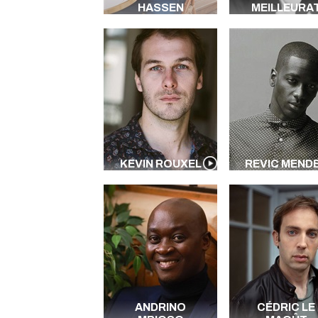
HASSEN
MEILLEURA
KEVIN ROUXEL
REVIC MEND
ANDRINO
CÉDRIC LE