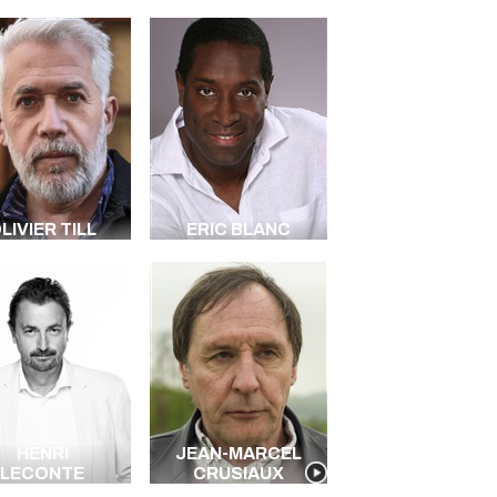
LIVIER TILL
ERIC BLANC
HENRI
JEAN-MARCEL
LECONTE
CRUSIAUX