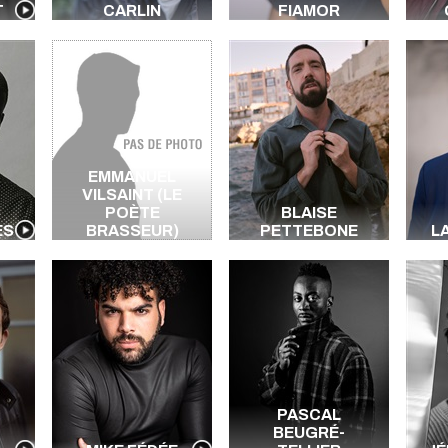
T
CARLIN
FIAMOR
EMMANUEL
VILSAINT (LE
POÈTE
BLAISE
ES
BRASSEUR)
PETTEBONE
L
PASCAL
BEUGRÉ-