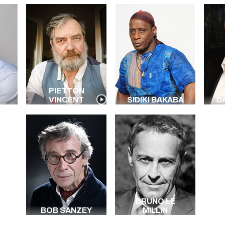
PIETTON
VINCENT
SIDIKI BAKABA
D
BRUNO LE
BOB SANZEY
MILLIN