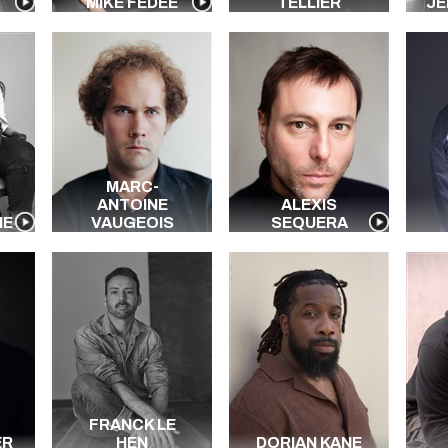
MIKE FÉDÉE
TELLIER
JÉ
MARC-
ANTOINE
ALEXIS
NE
VAUGEOIS
SEQUERA
FRANCK LE
ER
HEN
DORIAN KANE