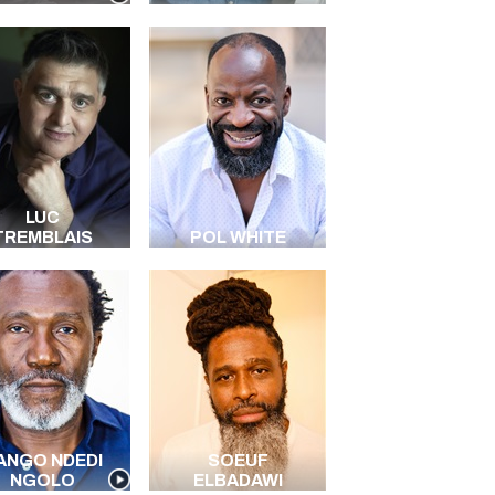
LUC
TREMBLAIS
POL WHITE
ANGO NDEDI
SOEUF
NGOLO
ELBADAWI