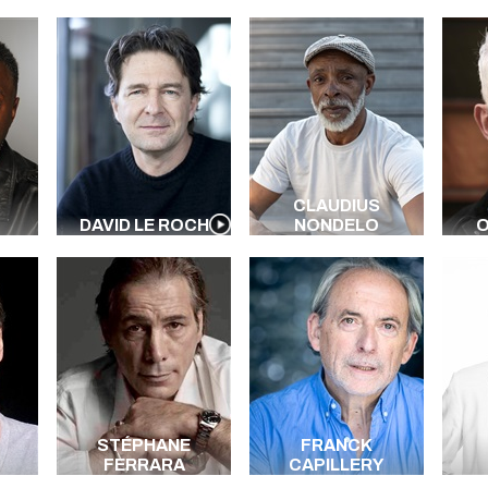
CLAUDIUS
DAVID LE ROCH
NONDELO
O
STÉPHANE
FRANCK
FERRARA
CAPILLERY