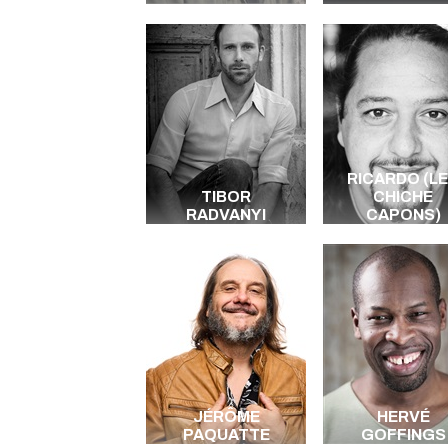
RICARDO (L
TIBOR
CHICHE
RADVANYI
CAPONS)
JÉRÔME
HERVÉ
PAQUATTE
GOFFINGS