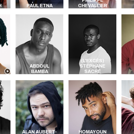
PHILIPPE
H
PAUL ETNA
CHEVALLIER
(L'EXCÈS)
ABDOUL
STÉPHANE
BAMBA
SACRÉ
ALAN AUBERT-
HOMAYOUN