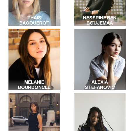
THAIS
NESSRINE BEN
BACQUEROT
BOUJEMAA
MÉLANIE
ALEXIA
BOURDONCLE
STEFANOVIC