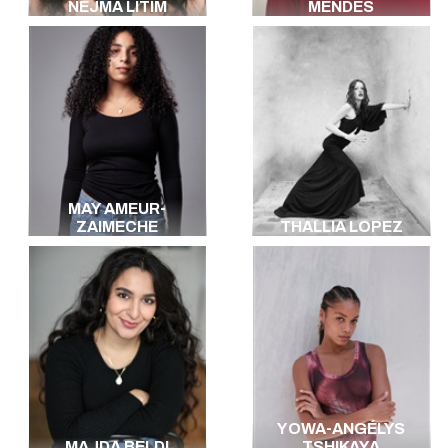
NEJMA LITIM
MENDES
MAY AMEUR-
ZAIMECHE
THALLIA LOPEZ
YOWA-ANGÉLYS
MAJDA BELDI
TSHIKAYA