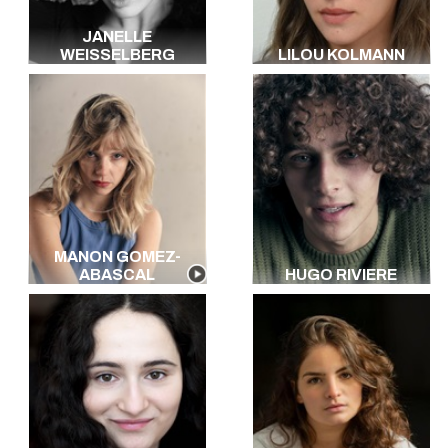
JANELLE
WEISSELBERG
LILOU KOLMANN
MANON GOMEZ-
ABASCAL
HUGO RIVIERE