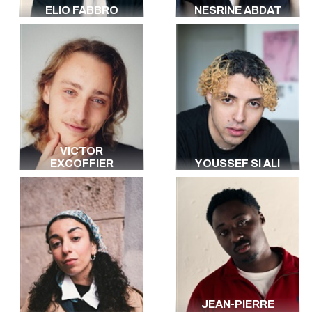
ELIO FABBRO
NESRINE ABDAT
VICTOR
EXCOFFIER
YOUSSEF SI ALI
JEAN-PIERRE