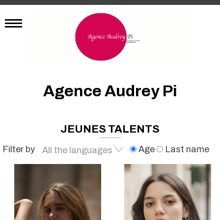
Agence Audrey Pi
JEUNES TALENTS
Filter by
Age
Last name
All the languages
French
English
Spanish
German
Portuguese