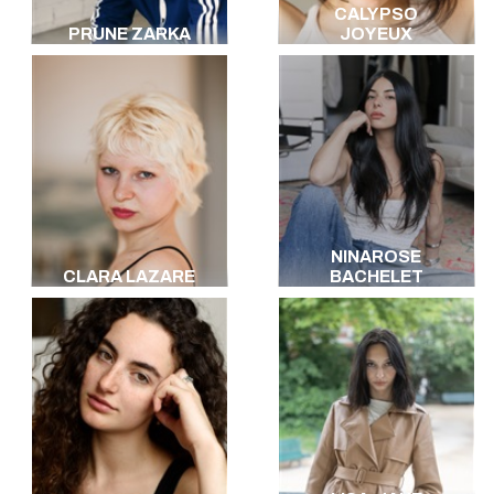
CALYPSO
PRUNE ZARKA
JOYEUX
NINAROSE
CLARA LAZARE
BACHELET