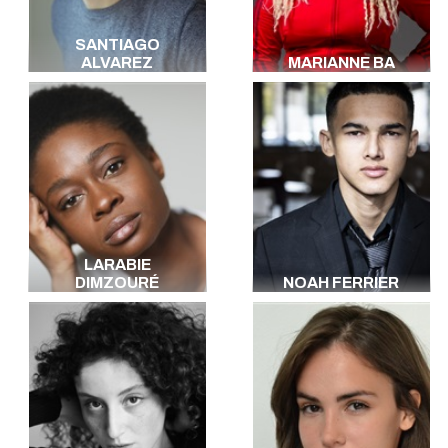
SANTIAGO
ALVAREZ
MARIANNE BA
LARABIE
DIMZOURÉ
NOAH FERRIER