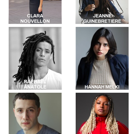
CLARA
JEANNE
NOUVELLON
GUINEBRETIERE
RAPHAËL
ANATOLE
HANNAH MELKI